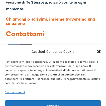
versione di Te Stesso/a, io sarò con te in ogni
momento.
Chiamami o scrivimi, insieme troveremo una
soluzione
Contattami
Gestisci Consenso Cookie
Per fornire le migliori esperienze, utilizziamo tecnologie come i cookie
per memorizzare e/o accedere alle informazioni del dispositivo. Il
consenso a queste tecnologie ci permetterà di elaborare dati come il
comportamento di navigazione o ID unici su questo sito. Non
Whatsapp
acconsentire o ritirare il consenso può influire negativamente su alcune
caratteristiche e funzioni.
+39 3486531825
Gestisci servizi
e-mail
Accetta