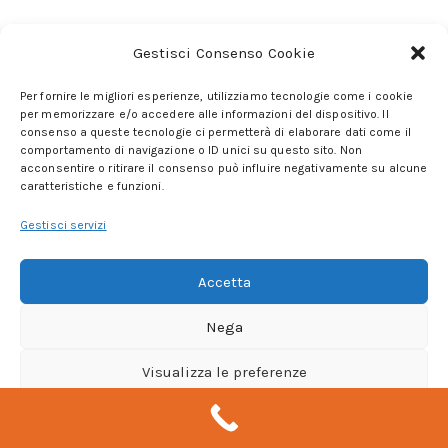
Gestisci Consenso Cookie
Per fornire le migliori esperienze, utilizziamo tecnologie come i cookie
per memorizzare e/o accedere alle informazioni del dispositivo. Il
consenso a queste tecnologie ci permetterà di elaborare dati come il
comportamento di navigazione o ID unici su questo sito. Non
Copryright © Gianni Apriletti All Right Reserved. Design
acconsentire o ritirare il consenso può influire negativamente su alcune
caratteristiche e funzioni.
by
ComputerRivo
Gestisci servizi
Accetta
Nega
Visualizza le preferenze
Cookie Policy
Privacy Policy