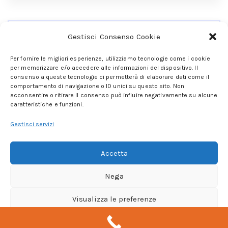
Gestisci Consenso Cookie
Collegati Ai Miei Social
Per fornire le migliori esperienze, utilizziamo tecnologie come i cookie
per memorizzare e/o accedere alle informazioni del dispositivo. Il
consenso a queste tecnologie ci permetterà di elaborare dati come il
comportamento di navigazione o ID unici su questo sito. Non
acconsentire o ritirare il consenso può influire negativamente su alcune
caratteristiche e funzioni.
Gestisci servizi
Accetta
Nega
Copryright © Gianni Apriletti All Right Reserved. Design
Visualizza le preferenze
by
ComputerRivo
Cookie Policy
Privacy Policy